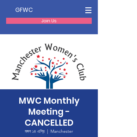
GFWC
Join Us
MWC Monthly
Meeting -
CANCELLED
মঙ্গল ১৪ এপ্রি
  |  
Manchester