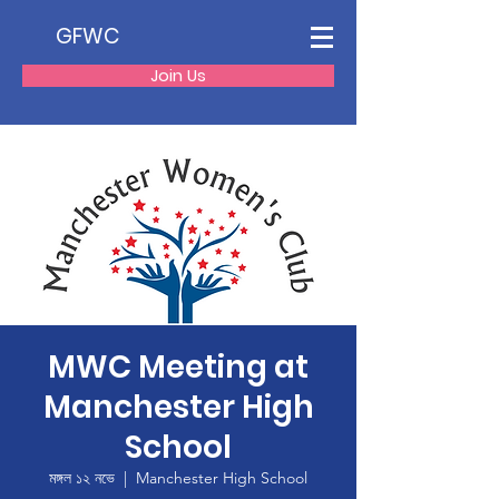
GFWC
Join Us
MWC Meeting at
Manchester High
School
মঙ্গল ১২ নভে
  |  
Manchester High School