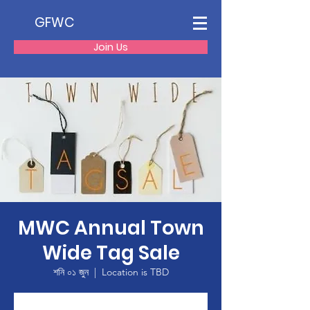
GFWC
Join Us
MWC Annual Town
Wide Tag Sale
শনি ০১ জুন
  |  
Location is TBD