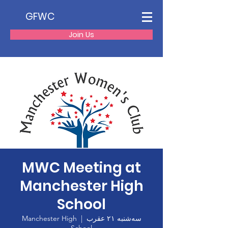
GFWC
Join Us
MWC Meeting at
Manchester High
School
سه‌شنبه ۲۱ عقرب
  |  
Manchester High